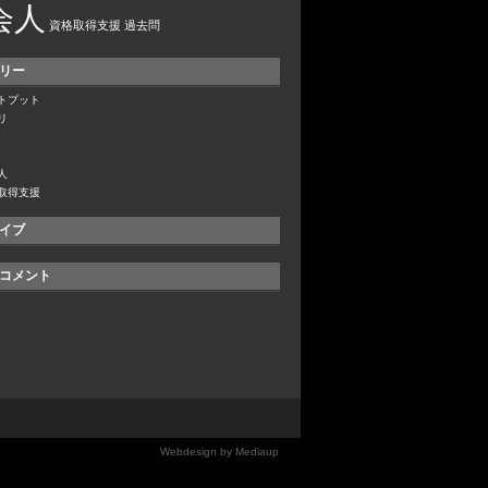
会人
資格取得支援
過去問
リー
トプット
リ
人
取得支援
イブ
コメント
Webdesign by Mediaup