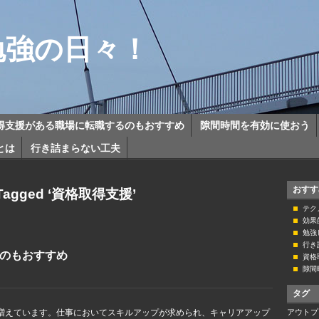
勉強の日々！
得支援がある職場に転職するのもおすすめ
隙間時間を有効に使おう
とは
行き詰まらない工夫
おすす
 Tagged ‘資格取得支援’
テク
効果
勉強
行き
のもおすすめ
資格
隙間
タグ
増えています。仕事においてスキルアップが求められ、キャリアアップ
アウトプ