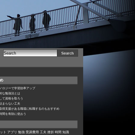
め
ノロジーで学習効率アップ
的な勉強法とは
して資格を取ろう
詰まらない工夫
取得支援がある職場に転職するのもおすすめ
時間を有効に使おう
ット
アプリ
勉強
受講費用
工夫
挫折
時間
知識