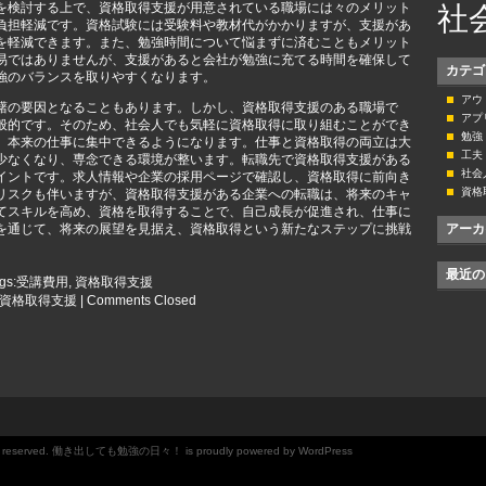
を検討する上で、資格取得支援が用意されている職場には々のメリット
社
負担軽減です。資格試験には受験料や教材代がかかりますが、支援があ
を軽減できます。また、勉強時間について悩まずに済むこともメリット
易ではありませんが、支援があると会社が勉強に充てる時間を確保して
カテゴ
強のバランスを取りやすくなります。
アウ
躇の要因となることもあります。しかし、資格取得支援のある職場で
アプ
般的です。そのため、社会人でも気軽に資格取得に取り組むことができ
勉強
、本来の仕事に集中できるようになります。仕事と資格取得の両立は大
工夫
少なくなり、専念できる環境が整います。転職先で資格取得支援がある
社会
イントです。求人情報や企業の採用ページで確認し、資格取得に前向き
資格
リスクも伴いますが、資格取得支援がある企業への転職は、将来のキャ
てスキルを高め、資格を取得することで、自己成長が促進され、仕事に
を通じて、将来の展望を見据え、資格取得という新たなステップに挑戦
アーカ
最近の
gs:
受講費用
,
資格取得支援
資格取得支援
|
Comments Closed
s reserved. 働き出しても勉強の日々！ is proudly powered by
WordPress