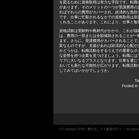
を図るために資格取得は有力な手段です。転職
があります。そのメリットの一つが受講費用の
ればそれらの費用がカバーされ、経済的な負担
です。仕事に忙殺されるなかでの資格取得は容
くれることがあります。これにより、仕事と勉
資格試験は受験料や教材代がかかり、これが躊
は、費用の一部または全額補助されることが一
ます。さらに、受講費用がカバーされることで
変なものですが、支援があれば経済的な心配が
かどうかは、転職活動をするうえでの重要なポ
な姿勢を持つ企業を見つけましょう。転職には
リアに大いなるプラスとなります。仕事を通じ
おいても新たな可能性が広がります。転職活動
してみてはいかがでしょうか。
Ta
Posted in
© Copyright 2026 | 働き出しても勉強の日々！. All right